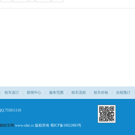
|
租车选订
|
新闻中心
|
服务范围
|
租车流程
|
租车价格
|
在线预订
|
:755011110
都租车网
www.cdzc.cc 版权所有
蜀ICP备10022883号