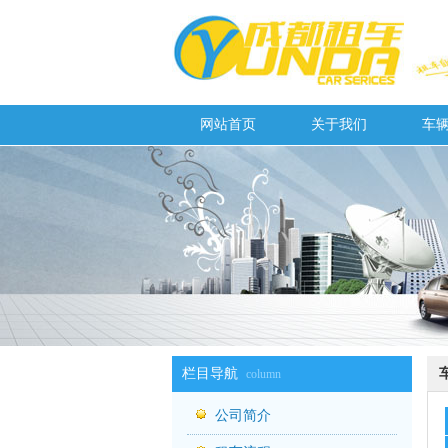
网站首页
关于我们
车
栏目导航
column
公司简介