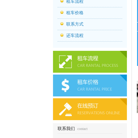
租车流程
租车价格
联系方式
还车流程
联系我们
contact