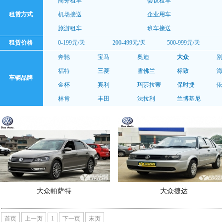
商务租车
会议租车
租赁方式
机场接送
企业用车
旅游租车
班车接送
租赁价格
0-199元/天
200-499元/天
500-999元/天
奔驰
宝马
奥迪
大众
福特
三菱
雪佛兰
标致
车辆品牌
金杯
宾利
玛莎拉蒂
保时捷
林肯
丰田
法拉利
兰博基尼
大众帕萨特
大众捷达
首页
上一页
1
下一页
末页