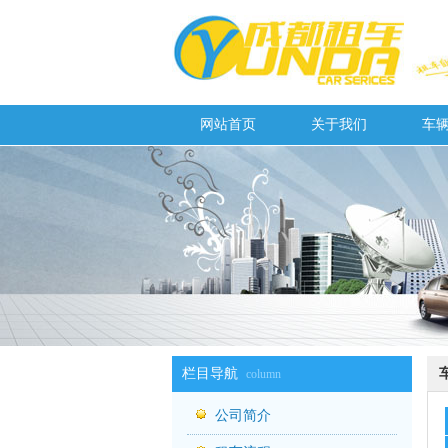
网站首页
关于我们
车
栏目导航
column
公司简介