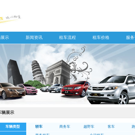
辆展示
新闻资讯
租车流程
租车价格
服务
车辆展示
车辆类型
轿车
商务车
越野车
客车