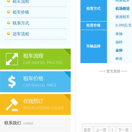
商务租车
租车流程
租赁方式
机场接送
租车价格
旅游租车
联系方式
租赁价格
0-199元/天
还车流程
奔驰
福特
车辆品牌
金杯
林肯
=== 暂无更新 ===
联系我们
contact
首页
上一页
1
下一页