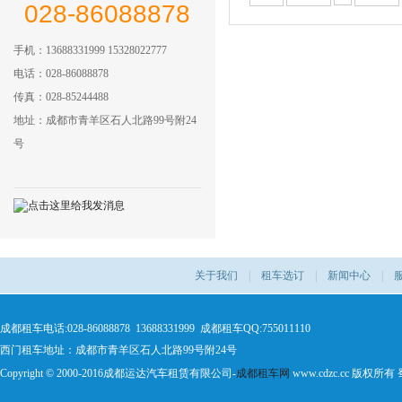
028-86088878
手机：13688331999 15328022777
电话：028-86088878
传真：028-85244488
地址：成都市青羊区石人北路99号附24
号
关于我们
|
租车选订
|
新闻中心
|
成都租车电话:028-86088878 13688331999 成都租车QQ:755011110
西门租车地址：成都市青羊区石人北路99号附24号
Copyright © 2000-2016成都运达汽车租赁有限公司-
成都租车网
www.cdzc.cc 版权所有