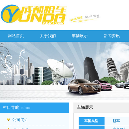
网站首页
关于我们
车辆展示
新闻资讯
栏目导航
车辆展示
column
公司简介
车辆类型
轿车