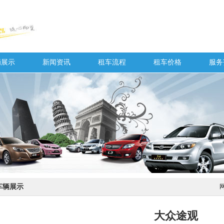
辆展示
新闻资讯
租车流程
租车价格
服务
车辆展示
大众途观