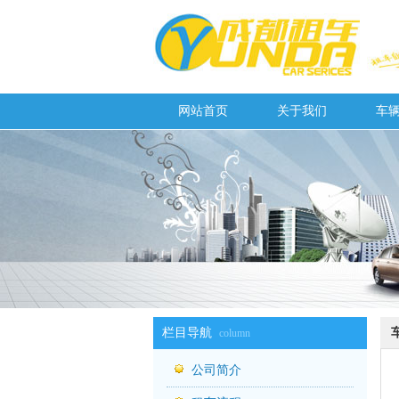
网站首页
关于我们
车
栏目导航
column
公司简介