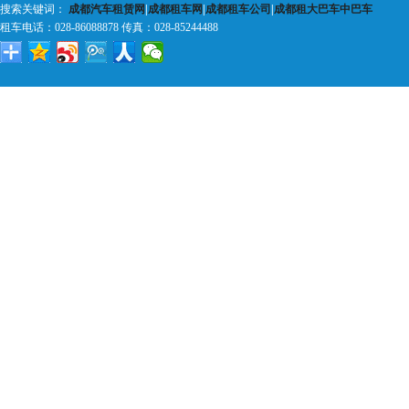
搜索关键词：
成都汽车租赁网
|
成都租车网
|
成都租车公司
|
成都租大巴车中巴车
租车电话：028-86088878 传真：028-85244488